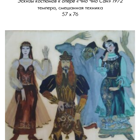
Эскизы костюмов к опере «Чио Чио Сан» 1972
темпера, смешанная техника
57 х 76