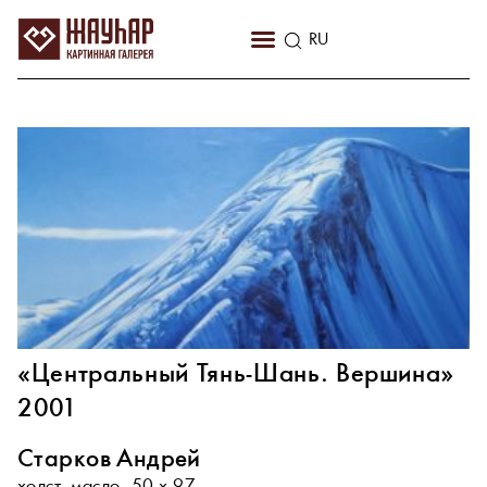
KZ
RU
EN
«Центральный Тянь-Шань. Вершина»
2001
Старков Андрей
холст, масло. 50 х 97