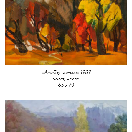
«Ала-Тау осенью» 1989
холст, масло
65 х 70