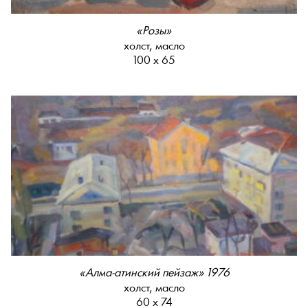
«Розы»
холст, масло
100 х 65
«Алма-атинский пейзаж» 1976
холст, масло
60 х 74