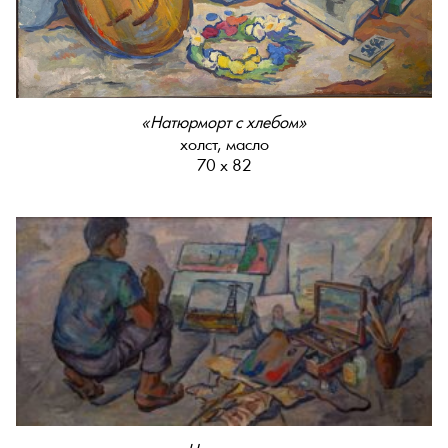
«Натюрморт с хлебом»
холст, масло
70 х 82