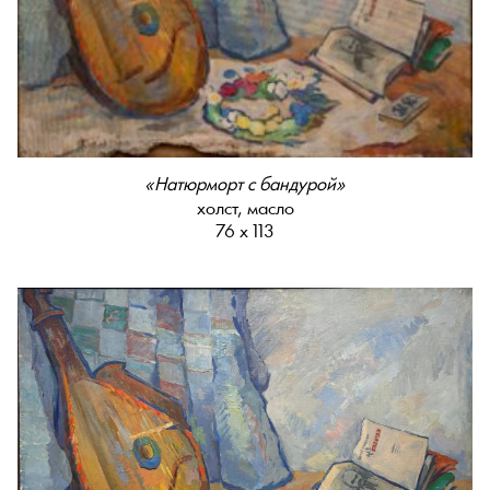
«Натюрморт с бандурой»
холст, масло
76 х 113