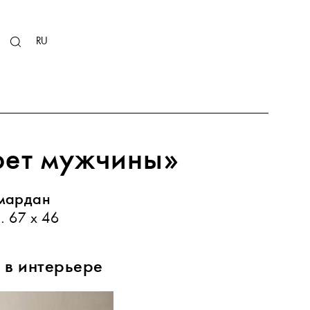
KZ
RU
EN
рет мужчины»
мардан
. 67 х 46
 в интерьере