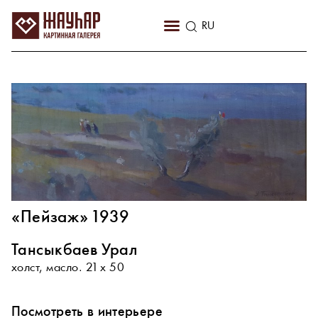
KZ
RU
EN
«Пейзаж» 1939
Тансыкбаев Урал
холст, масло. 21 х 50
Посмотреть в интерьере