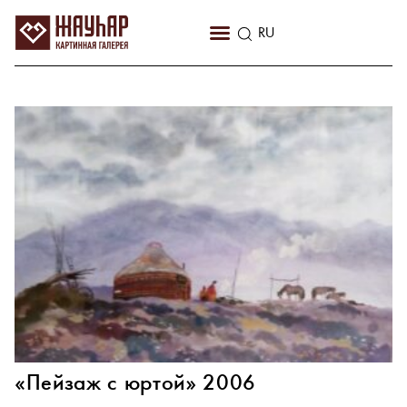
KZ
RU
EN
«Пейзаж с юртой» 2006