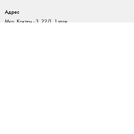
Адрес
Мкр. Коктем - 3, 22/1 , 1 этаж
Государственный музей
искусств РК им. А. Кастеева
г. Алматы, Казахстан
Контакты
+ 7 (727) 394 57 07
+ 7 (775) 484 44 33
contact@zhaukhar.kz
zhaukhar@zhaukhar.kz
Время работы
Вторник – Воскресенье
11:00 – 17:00
Копирайт