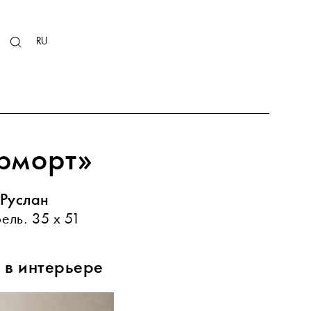
KZ
RU
EN
рморт»
Руслан
ель. 35 х 51
 в интерьере