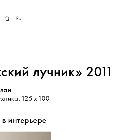
KZ
RU
EN
ский лучник» 2011
рлан
ехника. 125 х 100
 в интерьере