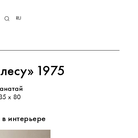
KZ
RU
EN
 лесу» 1975
анатай
85 х 80
 в интерьере