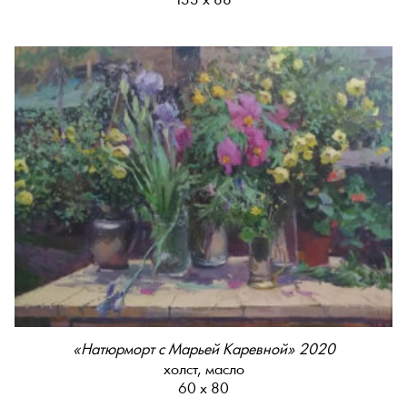
133 х 88
«Натюрморт с Марьей Каревной» 2020
холст, масло
60 х 80