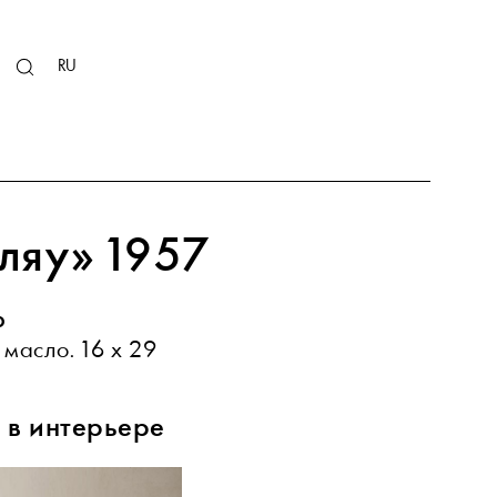
KZ
RU
EN
ляу» 1957
р
 масло. 16 х 29
 в интерьере