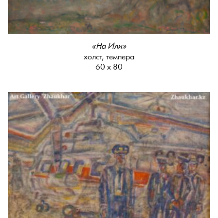
«На Или»
холст, темпера
60 х 80