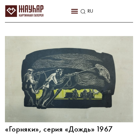
KZ
RU
EN
«Горняки», серия «Дождь» 1967