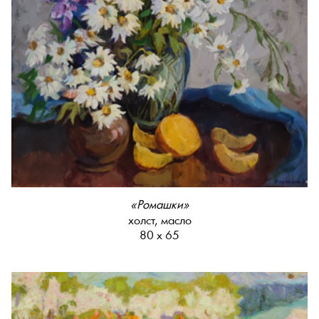
«Ромашки»
холст, масло
80 х 65