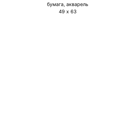
бумага, акварель
49 х 63
Адрес
Мкр. Коктем - 3, 22/1 , 1 этаж
Государственный музей
искусств РК им. А. Кастеева
г. Алматы, Казахстан
Контакты
+ 7 (727) 394 57 07
+ 7 (775) 484 44 33