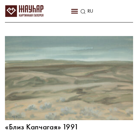
KZ
RU
EN
«Близ Капчагая» 1991