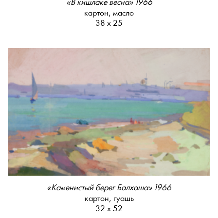
«В кишлаке весна» 1966
картон, масло
38 х 25
«Каменистый берег Балхаша» 1966
картон, гуашь
32 х 52