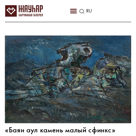
KZ
RU
EN
«Баян аул камень малый сфинкс»