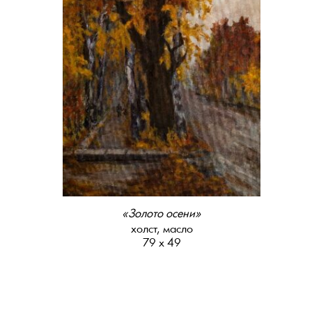
«Золото осени»
холст, масло
79 х 49