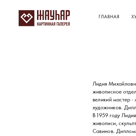
ГЛАВНАЯ
Х
Лидия Михайловна
живописное отдел
великий мастер -
художников. Дипл
В 1959 году Лиди
живописи, скульп
Савинов. Диплом