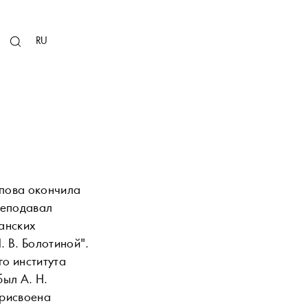
KZ
RU
EN
опова окончила
реподавал
анских
 В. Болотиной".
го института
был А. Н.
присвоена