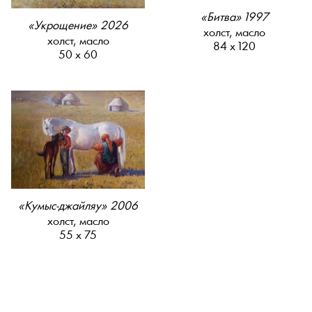
«Битва» 1997
«Укрощение» 2026
холст, масло
холст, масло
84 х 120
50 х 60
«Кумыс-джайляу» 2006
холст, масло
55 х 75