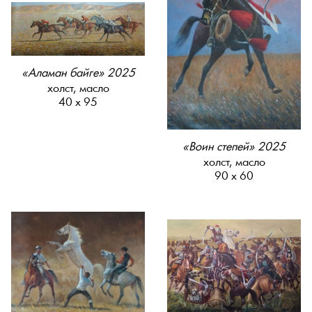
«Аламан байге» 2025
холст, масло
40 х 95
«Воин степей» 2025
холст, масло
90 х 60