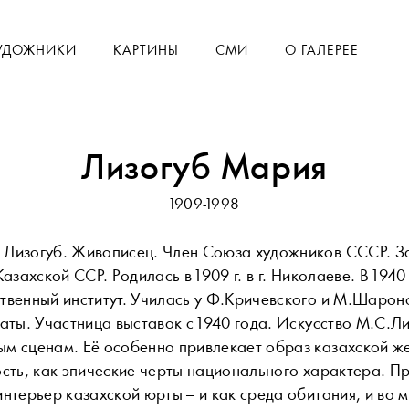
УДОЖНИКИ
КАРТИНЫ
СМИ
О ГАЛЕРЕЕ
Лизогуб Мария
1909-1998
 Лизогуб. Живописец. Член Союза художников СССР. 
Казахской ССР. Родилась в 1909 г. в г. Николаеве. В 194
твенный институт. Училась у Ф.Кричевского и М.Шароно
маты. Участница выставок с 1940 года. Искусство М.С.Л
м сценам. Её особенно привлекает образ казахской ж
ость, как эпические черты национального характера. П
интерьер казахской юрты – и как среда обитания, и во м