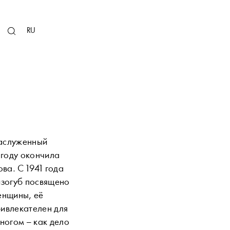
KZ
RU
EN
Заслуженный
0 году окончила
ва. С 1941 года
изогуб посвящено
енщины, её
ривлекателен для
ногом – как дело