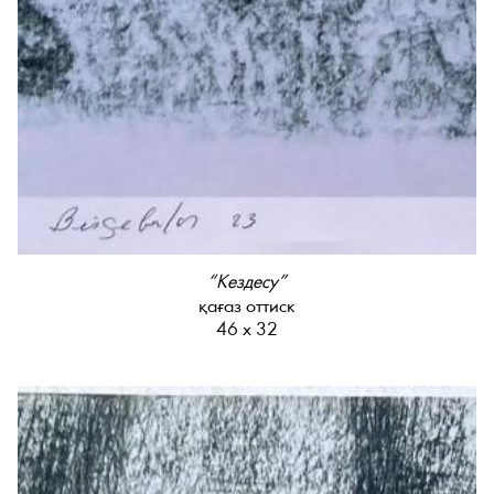
“Кездесу”
қағаз оттиск
46 х 32