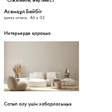
“Әжемнің әңгімесі”
Асемқұл Бейбіт
қағаз оттиск. 46 х 32
Интерьерде қараңыз
Сатып алу үшін хабарласыңыз