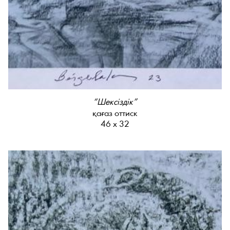
“Шексіздік”
қағаз оттиск
46 х 32