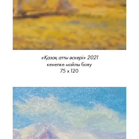
«Қазақ атты әскері» 2021
кенепке майлы бояу
75 х 120