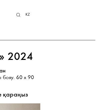
RU
KZ
EN
» 2024
ан
 бояу. 60 х 90
е қараңыз