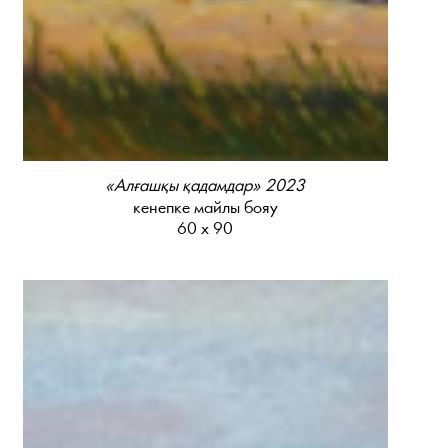
«Алғашқы қадамдар» 2023
кенепке майлы бояу
60 х 90