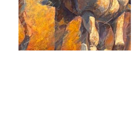
«Көкпар» 2018
кенепке майлы бояу