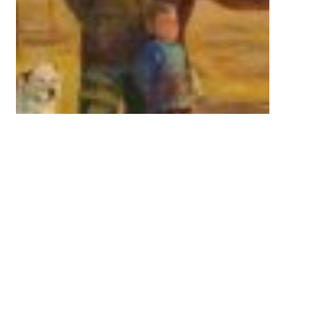
«Күту» 2022
кенепке майлы бояу