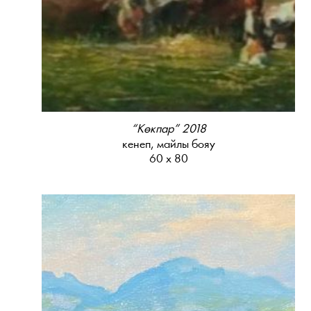
“Көкпар” 2018
кенеп, майлы бояу
60 х 80