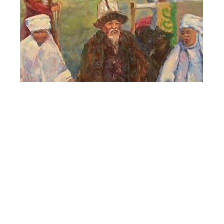
«Наурыз» 2022
кенепке майлы бояу