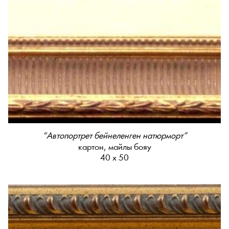
“Автопортрет бейнеленген натюрморт”
картон, майлы бояу
40 х 50