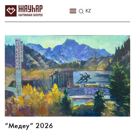
RU
KZ
EN
“Медеу” 2026