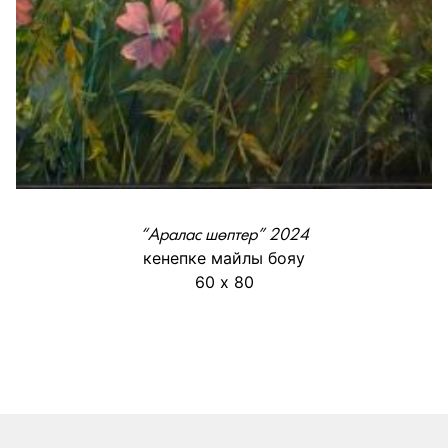
“Аралас шөптер” 2024
кенепке майлы бояу
60 х 80