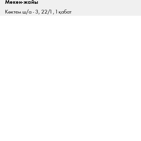
Мекен-жайы
Көктем ш/а - 3, 22/1 , 1 қабат
Әбілхан Қастеев атындағы
ҚР Мемлекеттік өнер музейі
Алматы қ., Қазақстан
Байланыс
+ 7 (727) 394 57 07
+ 7 (775) 484 44 33
contact@zhaukhar.kz
zhaukhar@zhaukhar.kz
Жұмыс уақыты
Сейсенбі - Жексенбі
11:00 – 17:00
Копирайт