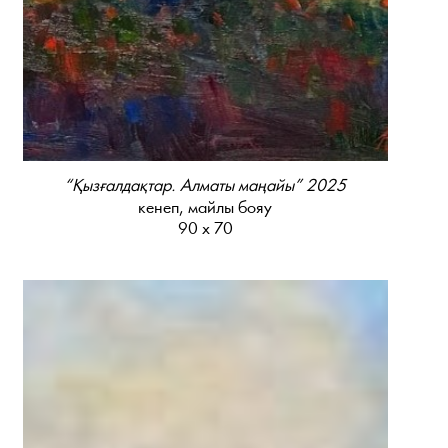
“Қызғалдақтар. Алматы маңайы” 2025
кенеп, майлы бояу
90 х 70