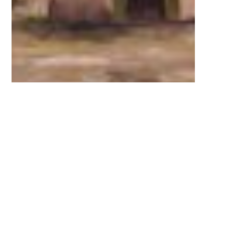
«Жайлауда» 2005
кенепке майлы бояу