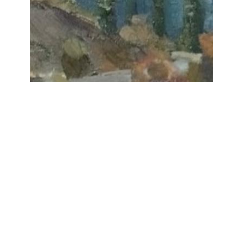
“Шымбұлаққа жол” 2022
кенеп, майлы бояу