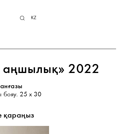
RU
KZ
EN
т аңшылық» 2022
манғазы
 бояу. 25 х 30
е қараңыз