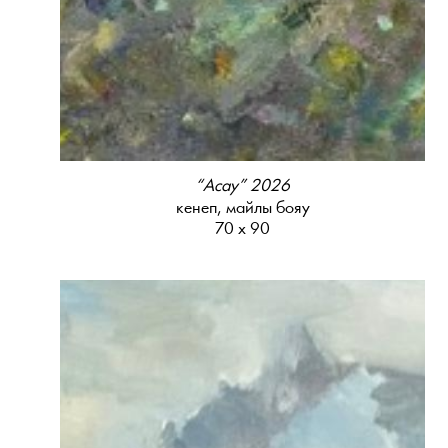
“Асау” 2026
кенеп, майлы бояу
70 х 90