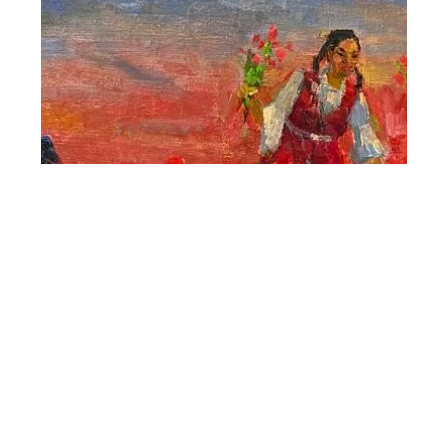
«Қызғалдақтар алқабы» 2026
кенепке майлы бояу