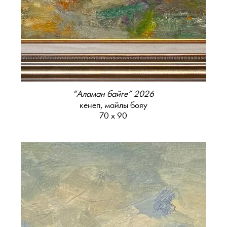
“Аламан байге” 2026
кенеп, майлы бояу
70 х 90