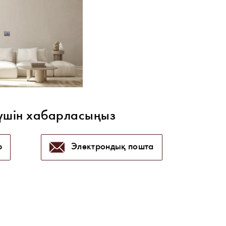
үшін хабарласыңыз
p
Электрондық пошта