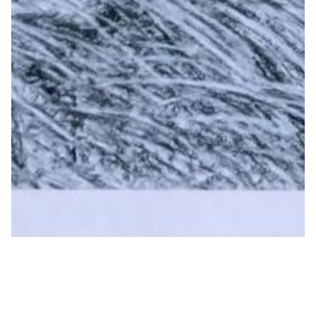
“Әжемнің әңгімесі”
қағаз оттиск
46 х 32