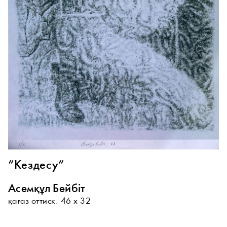
“Кездесу”
Асемқұл Бейбіт
қағаз оттиск. 46 х 32