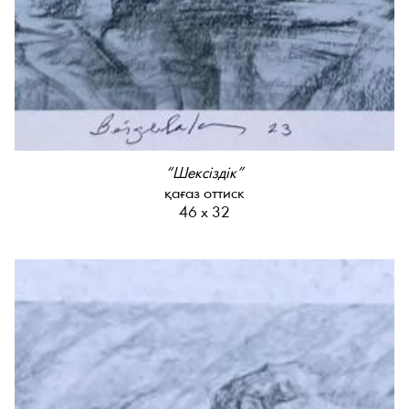
“Шексіздік”
қағаз оттиск
46 х 32