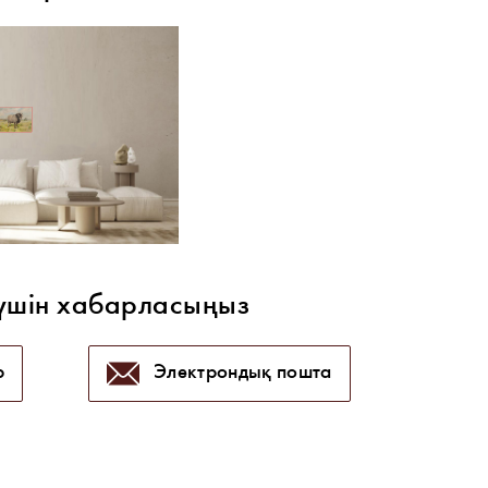
үшін хабарласыңыз
p
Электрондық пошта