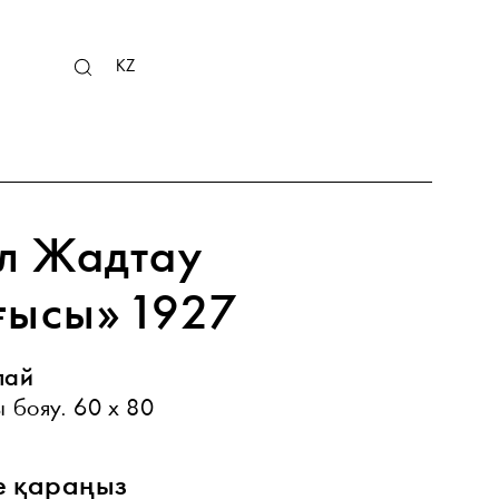
RU
KZ
EN
л Жадтау
ғысы» 1927
лай
 бояу. 60 х 80
е қараңыз