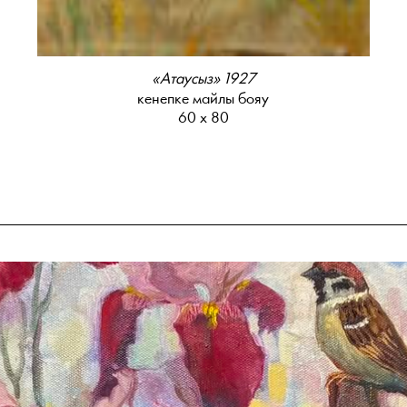
«Атаусыз» 1927
кенепке майлы бояу
60 х 80