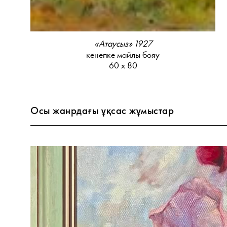
«Атаусыз» 1927
кенепке майлы бояу
60 х 80
Осы жанрдағы ұқсас жұмыстар