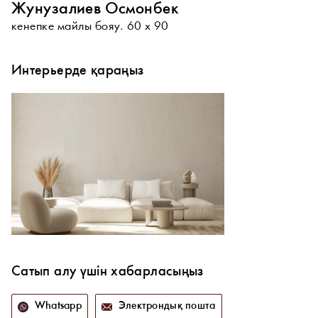
Жунузалиев Осмонбек
кенепке майлы бояу. 60 x 90
Интерьерде қараңыз
Сатып алу үшін хабарласыңыз
Whatsapp
Электрондық пошта