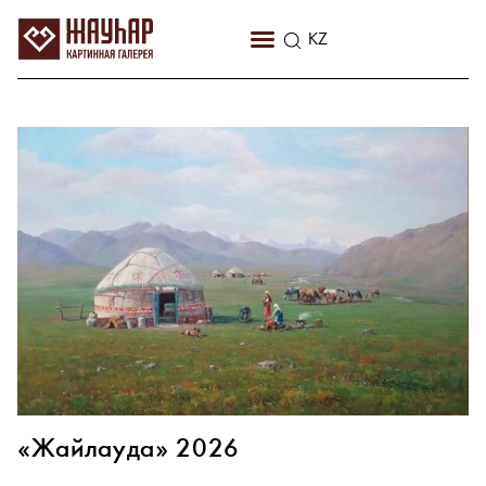
RU
KZ
EN
«Жайлауда» 2026