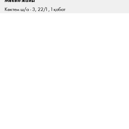
Мекен-жайы
Көктем ш/а - 3, 22/1 , 1 қабат
Әбілхан Қастеев атындағы
ҚР Мемлекеттік өнер музейі
Алматы қ., Қазақстан
Байланыс
+ 7 (727) 394 57 07
+ 7 (775) 484 44 33
contact@zhaukhar.kz
zhaukhar@zhaukhar.kz
Жұмыс уақыты
Сейсенбі - Жексенбі
11:00 – 17:00
Копирайт