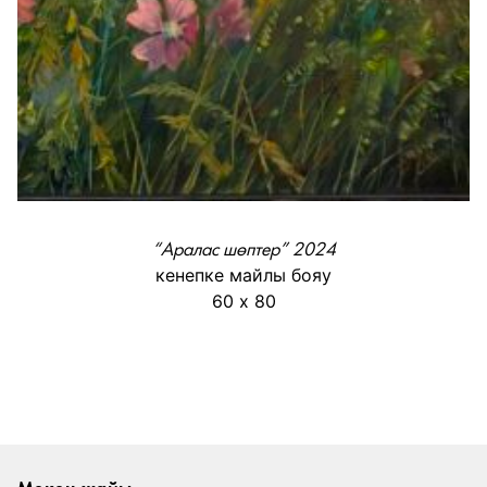
“Аралас шөптер” 2024
кенепке майлы бояу
60 х 80