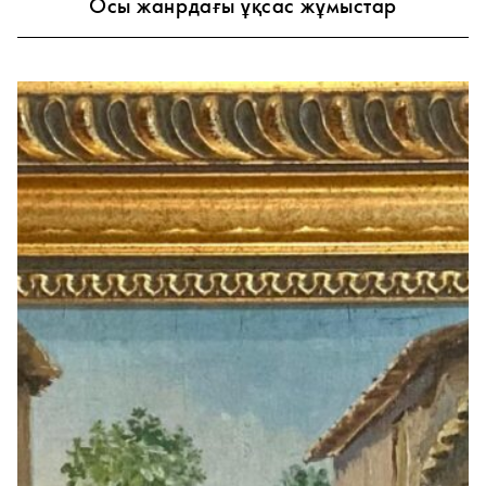
Осы жанрдағы ұқсас жұмыстар