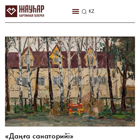
RU
KZ
EN
«Даңға санаторийі»