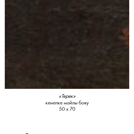
«Терек»
кенепке майлы бояу
50 х 70