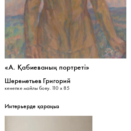
«А. Қабиеваның портреті»
Шереметьев Григорий
кенепке майлы бояу. 110 х 85
Интерьерде қараңыз