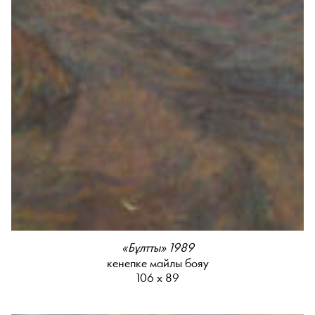
«Бұлтты» 1989
кенепке майлы бояу
106 х 89