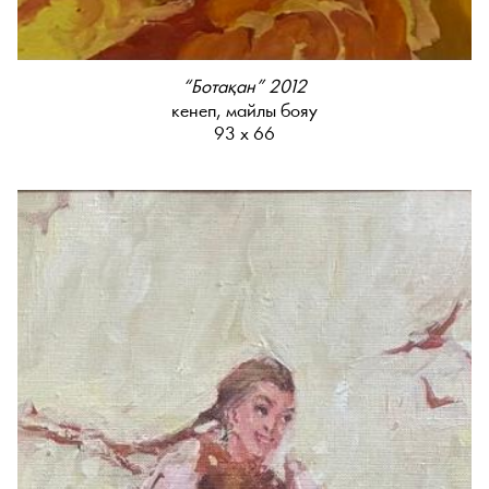
“Ботақан” 2012
кенеп, майлы бояу
93 х 66