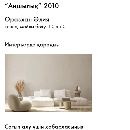
“Аңшылық” 2010
Оразхан Әлия
кенеп, майлы бояу. 110 х 60
Интерьерде қараңыз
Сатып алу үшін хабарласыңыз