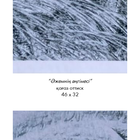
“Әжемнің әңгімесі”
қағаз оттиск
46 х 32