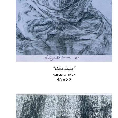
“Шексіздік”
қағаз оттиск
46 х 32