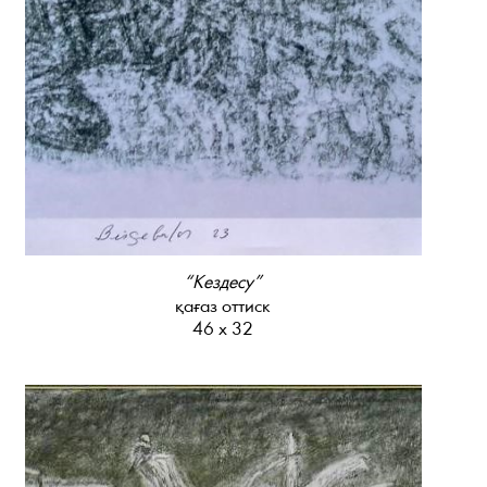
“Кездесу”
қағаз оттиск
46 х 32