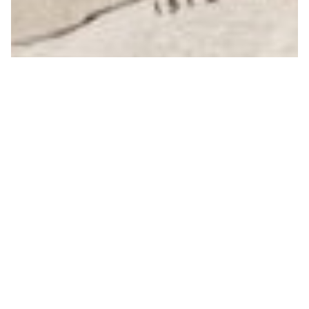
«Олар келеді» сериясынан «Ол интерьерде» 1972
аралас техника, (қатты тақтадағы дәке)
64 х 78