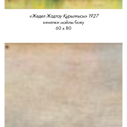
«Жедел Жадтау Құрылғысы» 1927
кенепке майлы бояу
60 х 80