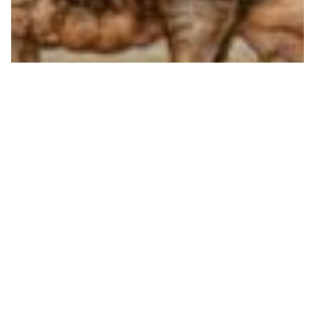
«Атаусыз» 1927
кенепке майлы бояу