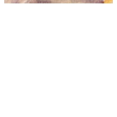
«Артекте»
картон, май
14 х 10