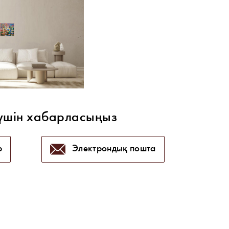
үшін хабарласыңыз
p
Электрондық пошта