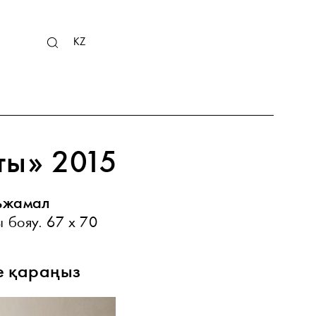
RU
KZ
EN
ты» 2015
льжамал
 бояу. 67 х 70
е қараңыз