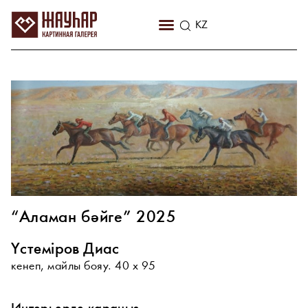
RU
KZ
EN
“Аламан бәйге” 2025
Үстеміров Диас
кенеп, майлы бояу. 40 х 95